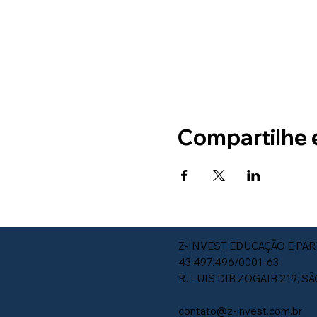
Compartilhe 
Z-INVEST EDUCAÇÃO E PAR
43.497.496/0001-63
R. LUIS DIB ZOGAIB 219, S
contato@z-invest.com.br