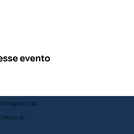
esse evento
TICIPAÇOES LTDA
ÃO PAULO, SP