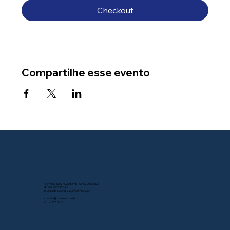
Checkout
Compartilhe esse evento
Z-INVEST EDUCAÇÃO E PARTICIPAÇOES LTDA
43.497.496/0001-63
R. LUIS DIB ZOGAIB 219, SÃO PAULO, SP
contato@z-invest.com.br
(11) 91449-4977