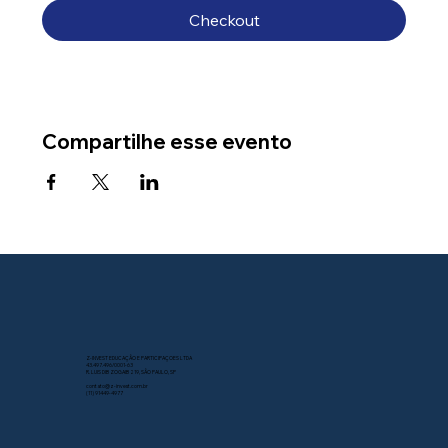
Checkout
Compartilhe esse evento
Z-INVEST EDUCAÇÃO E PARTICIPAÇOES LTDA
43.497.496/0001-63
R. LUIS DIB ZOGAIB 219, SÃO PAULO, SP
contato@z-invest.com.br
(11) 91449-4977