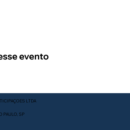
esse evento
TICIPAÇOES LTDA
ÃO PAULO, SP