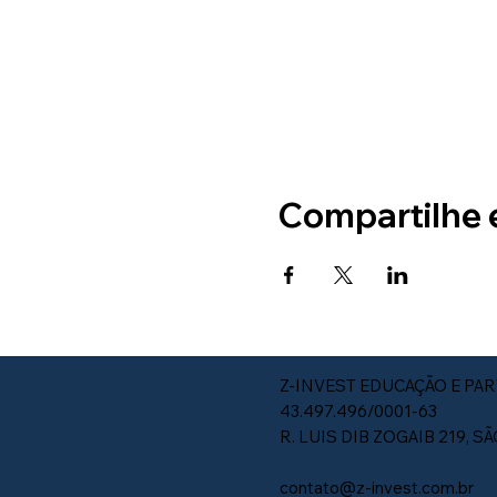
Compartilhe 
Z-INVEST EDUCAÇÃO E PAR
43.497.496/0001-63
R. LUIS DIB ZOGAIB 219, S
contato@z-invest.com.br