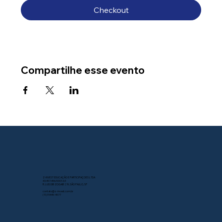
Checkout
Compartilhe esse evento
Z-INVEST EDUCAÇÃO E PARTICIPAÇOES LTDA
43.497.496/0001-63
R. LUIS DIB ZOGAIB 219, SÃO PAULO, SP
contato@z-invest.com.br
(11) 91449-4977