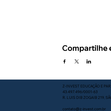
Compartilhe 
Z-INVEST EDUCAÇÃO E PAR
43.497.496/0001-63
R. LUIS DIB ZOGAIB 219, S
contato@z-invest.com.br