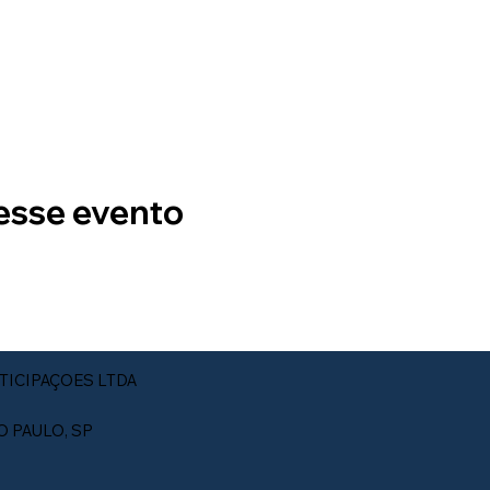
esse evento
TICIPAÇOES LTDA
ÃO PAULO, SP